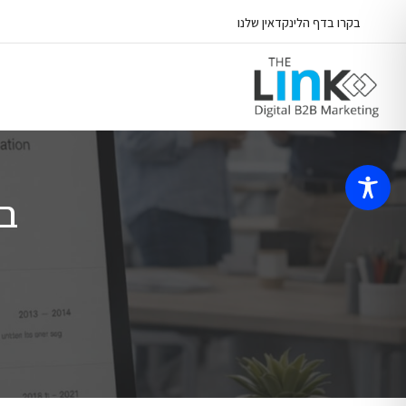
S
בקרו בדף הלינקדאין שלנו
o
c
i
a
l
M
e
בנ
d
i
a