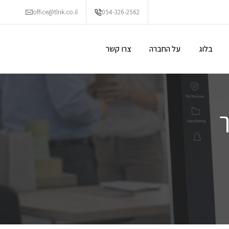
office@tlnk.co.il
054-326-2562
בלוג
על החברה
צרו קשר
ך